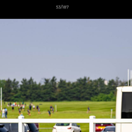
53/187